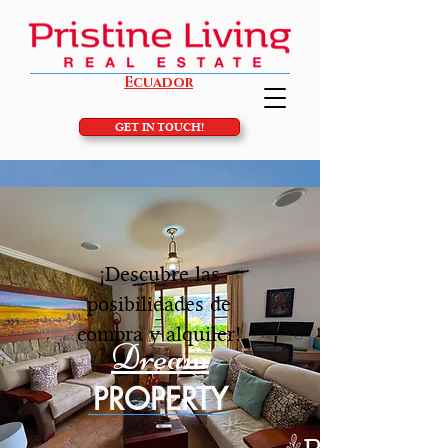
Ecuador
GET IN TOUCH!
¡Descubre las
posibilidades de
compra y alquiler!
Dream
PROPERTY