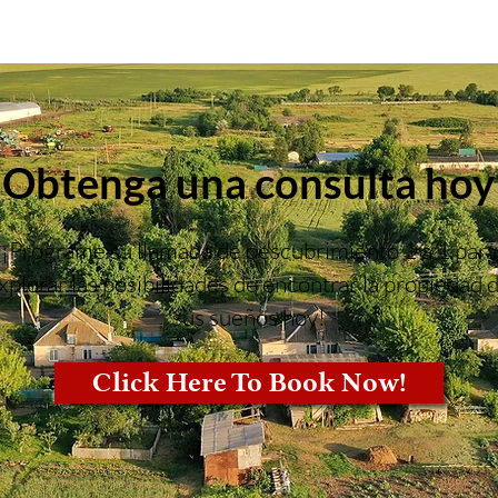
Obtenga una consulta hoy
¡Programe su llamada de descubrimiento 1 a 1 para
xplorar las posibilidades de encontrar la propiedad 
sus sueños hoy!
Click Here To Book Now!