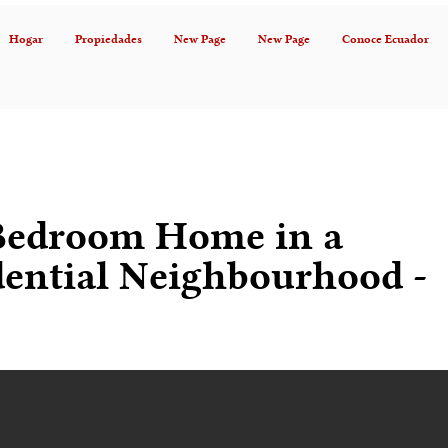
Hogar
Propiedades
New Page
New Page
Conoce Ecuador
-Bedroom Home in a
dential Neighbourhood -